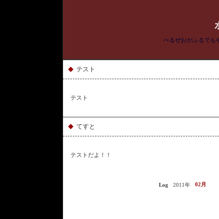
べるぜおがふるでも
テスト
◆
テスト
てすと
◆
テストだよ！！
2011年
02月
Log